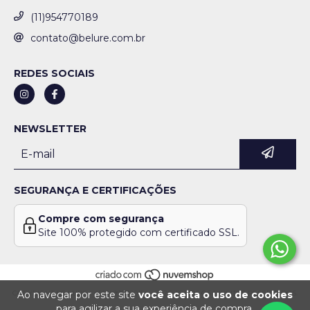
(11)954770189
contato@belure.com.br
REDES SOCIAIS
NEWSLETTER
SEGURANÇA E CERTIFICAÇÕES
Compre com segurança
Site 100% protegido com certificado SSL.
COPYRIGHT BE LURE - 46514996000154 - 2026. TODOS OS DIREITOS RESERVADOS.
Ao navegar por este site
você aceita o uso de cookies
para agilizar a sua experiência de compra.