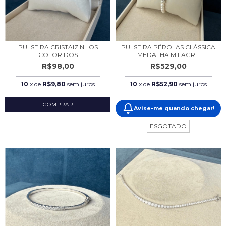
PULSEIRA CRISTAIZINHOS
PULSEIRA PÉROLAS CLÁSSICA
COLORIDOS
MEDALHA MILAGR...
R$98,00
R$529,00
10
x de
R$9,80
sem juros
10
x de
R$52,90
sem juros
Avise-me quando chegar!
ESGOTADO