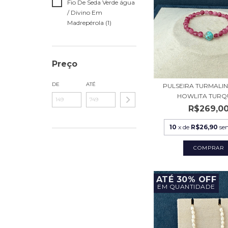
Fio De Seda Verde água
/ Divino Em
Madrepérola (1)
Preço
DE
ATÉ
PULSEIRA TURMALIN
HOWLITA TURQU
R$269,0
10
x de
R$26,90
se
ATÉ 30% OFF
EM QUANTIDADE