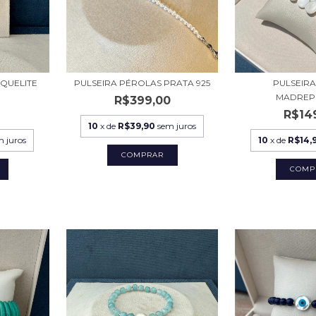
AQUELITE
PULSEIRA PÉROLAS PRATA 925
PULSEIR
MADREP
R$399,00
R$14
10
x de
R$39,90
sem juros
m juros
10
x de
R$14,