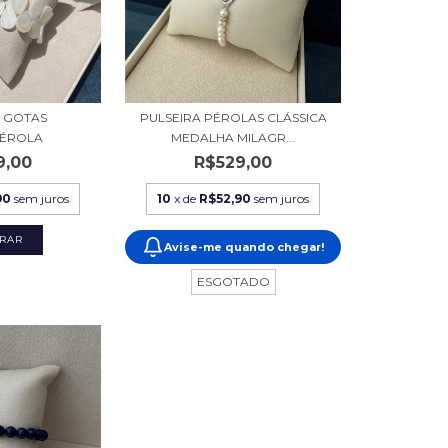
A GOTAS
PULSEIRA PÉROLAS CLÁSSICA
ÉROLA
MEDALHA MILAGR...
9,00
R$529,00
90
sem juros
10
x de
R$52,90
sem juros
Avise-me quando chegar!
ESGOTADO