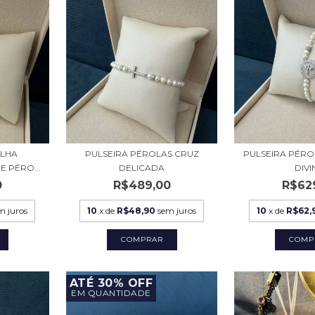
ALHA
PULSEIRA PÉROLAS CRUZ
PULSEIRA PÉR
 PÉRO...
DELICADA
DIV
0
R$489,00
R$62
m juros
10
x de
R$48,90
sem juros
10
x de
R$62,
ATÉ 30% OFF
EM QUANTIDADE