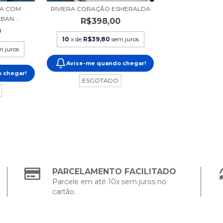
DA COM
RIVIERA CORAÇÃO ESMERALDA
BAN...
R$398,00
0
10
x de
R$39,80
sem juros
m juros
Avise-me quando chegar!
 chegar!
ESGOTADO
PARCELAMENTO FACILITADO
Parcele em até 10x sem juros no
cartão.