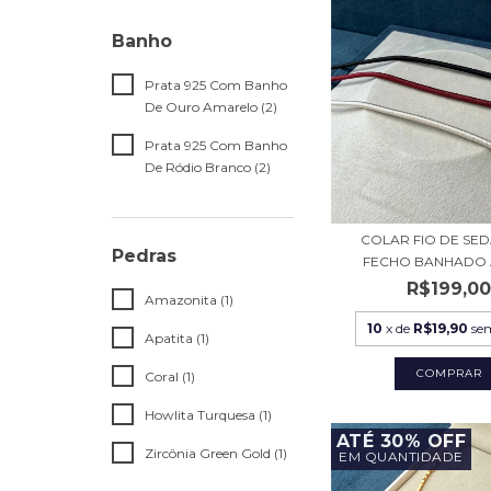
Banho
Prata 925 Com Banho
De Ouro Amarelo (2)
Prata 925 Com Banho
De Ródio Branco (2)
COLAR FIO DE SE
Pedras
FECHO BANHADO A
R$199,0
Amazonita (1)
10
x de
R$19,90
se
Apatita (1)
COMPRAR
Coral (1)
Howlita Turquesa (1)
ATÉ 30% OFF
Zircônia Green Gold (1)
EM QUANTIDADE