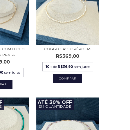
S COM FECHO
COLAR CLASSIC PÉROLAS
 PRATA...
R$369,00
9,00
10
x de
R$36,90
sem juros
90
sem juros
RAR
F
ATÉ 30% OFF
E
EM QUANTIDADE