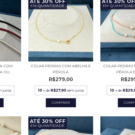
ATÉ 30% OFF
ATÉ 30% OF
EM QUANTIDADE
EM QUANTIDAD
DA COM
COLAR PEDRAS COM ABELHA E
COLAR PEDRAS 
 OU...
PÉROLA
PÉROLA E 
0
R$279,00
R$29
m juros
10
x de
R$27,90
sem juros
10
x de
R$29,
COMPRAR
COMP
ATÉ 30% OFF
EM QUANTIDADE