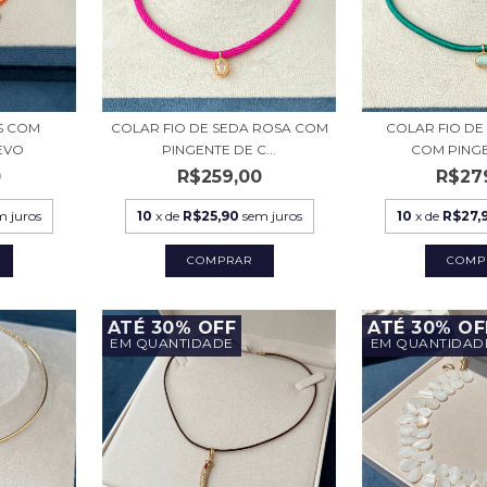
S COM
COLAR FIO DE SEDA ROSA COM
COLAR FIO DE
EVO
PINGENTE DE C...
COM PINGE
0
R$259,00
R$27
m juros
10
x de
R$25,90
sem juros
10
x de
R$27,
ATÉ 30% OFF
ATÉ 30% OF
EM QUANTIDADE
EM QUANTIDAD