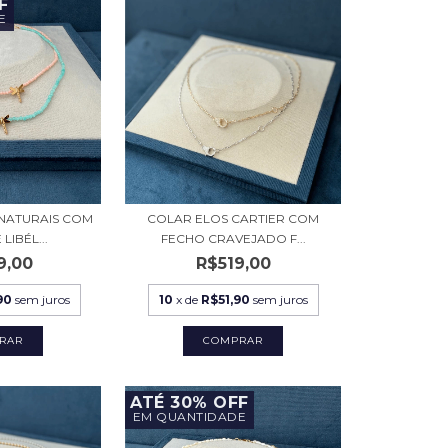
F
E
NATURAIS COM
COLAR ELOS CARTIER COM
LIBÉL...
FECHO CRAVEJADO F...
9,00
R$519,00
90
sem juros
10
x de
R$51,90
sem juros
RAR
COMPRAR
ATÉ 30% OFF
EM QUANTIDADE