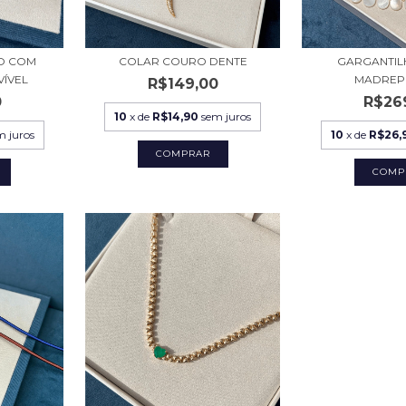
O COM
COLAR COURO DENTE
GARGANTIL
VÍVEL
MADREP
R$149,00
0
R$26
10
x de
R$14,90
sem juros
m juros
10
x de
R$26,