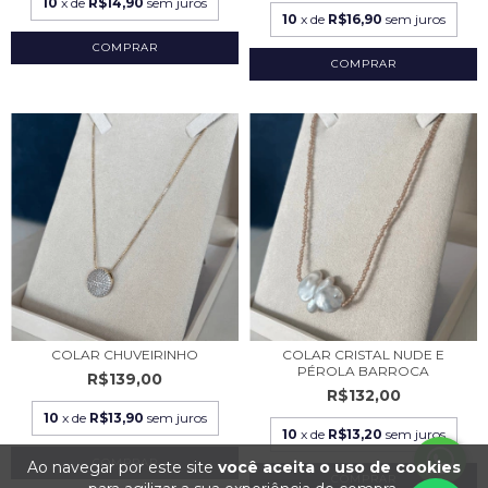
10
x de
R$14,90
sem juros
10
x de
R$16,90
sem juros
COLAR CHUVEIRINHO
COLAR CRISTAL NUDE E
PÉROLA BARROCA
R$139,00
R$132,00
10
x de
R$13,90
sem juros
10
x de
R$13,20
sem juros
Ao navegar por este site
você aceita o uso de cookies