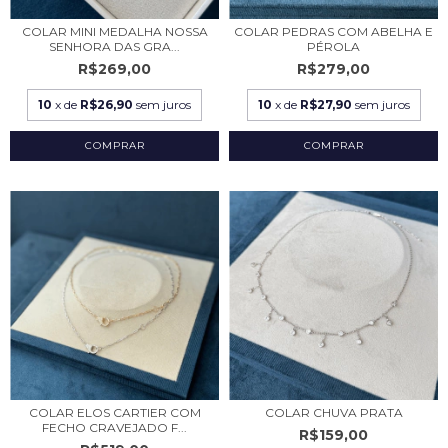
COLAR MINI MEDALHA NOSSA
COLAR PEDRAS COM ABELHA E
SENHORA DAS GRA...
PÉROLA
R$269,00
R$279,00
10
x de
R$26,90
sem juros
10
x de
R$27,90
sem juros
COMPRAR
COLAR ELOS CARTIER COM
COLAR CHUVA PRATA
FECHO CRAVEJADO F...
R$159,00