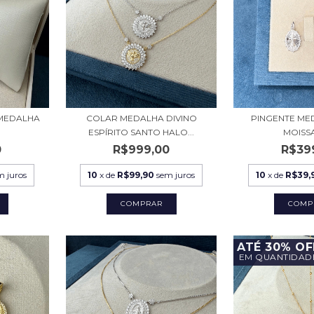
 MEDALHA
COLAR MEDALHA DIVINO
PINGENTE ME
ESPÍRITO SANTO HALO...
MOISS
0
R$999,00
R$39
m juros
10
x de
R$99,90
sem juros
10
x de
R$39,
COMPRAR
COMP
ATÉ 30% OF
EM QUANTIDAD