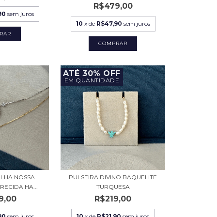
R$479,00
90
sem juros
10
x de
R$47,90
sem juros
COMPRAR
ATÉ 30% OFF
EM QUANTIDADE
LHA NOSSA
PULSEIRA DIVINO BAQUELITE
ECIDA HA...
TURQUESA
9,00
R$219,00
90
sem juros
10
x de
R$21,90
sem juros