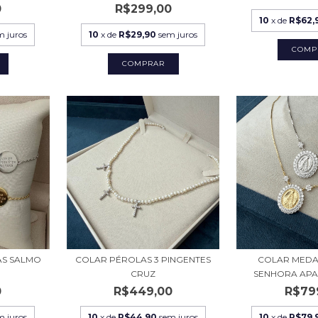
0
R$299,00
10
x de
R$62,
m juros
10
x de
R$29,90
sem juros
AS SALMO
COLAR PÉROLAS 3 PINGENTES
COLAR MEDA
CRUZ
SENHORA APAR
0
R$449,00
R$79
m juros
10
x de
R$44,90
sem juros
10
x de
R$79,