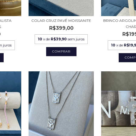
ALISTA
COLAR CRUZ PAVÊ MOISSANITE
BRINCO ARGOLI
S
CHA
R$399,00
0
R$19
10
x de
R$39,90
sem juros
m juros
10
x de
R$19,