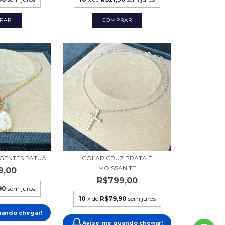
RAR
GENTES PATUÁ
COLAR CRUZ PRATA E
MOISSANITE
9,00
R$799,00
90
sem juros
10
x de
R$79,90
sem juros
uando chegar!
Avise-me quando chegar!