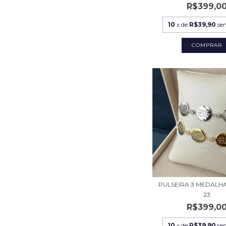
R$399,0
10
x de
R$39,90
se
PULSEIRA 3 MEDALH
23
R$399,0
10
x de
R$39,90
se