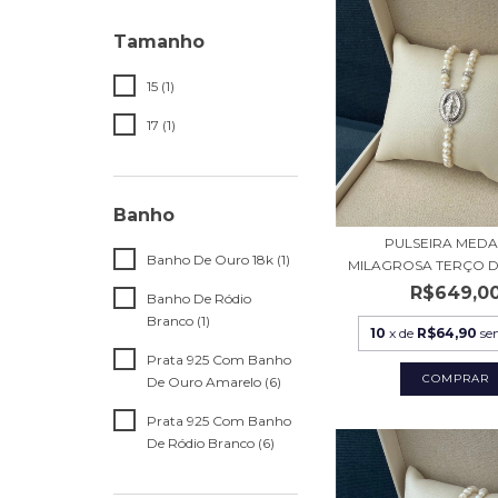
Tamanho
15 (1)
17 (1)
Banho
PULSEIRA MED
Banho De Ouro 18k (1)
MILAGROSA TERÇO DE
R$649,0
Banho De Ródio
Branco (1)
10
x de
R$64,90
se
Prata 925 Com Banho
De Ouro Amarelo (6)
Prata 925 Com Banho
De Ródio Branco (6)