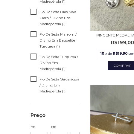
Madrepérola (1)
Fio De Seda Lilás Mais
Claro / Divino Em
Madrepérola (1)
Fio De Seda Marrom /
PINGENTE MEDALHA
Divino Em Baquelite
R$199,0
Turquesa (1)
10
x de
R$19,90
se
Fio De Seda Turquesa /
Divino Em
COMPRAR
Madrepérola (1)
Fio De Seda Verde água
/ Divino Em
Madrepérola (1)
Preço
DE
ATÉ