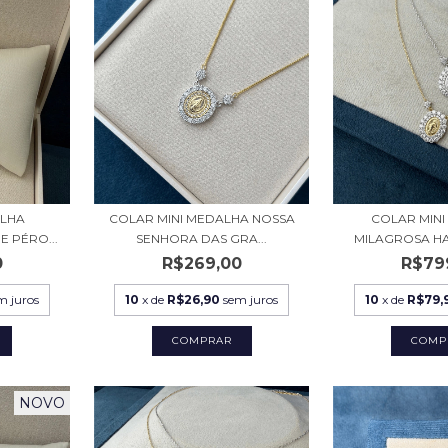
ALHA
COLAR MINI MEDALHA NOSSA
COLAR MIN
 PÉRO...
SENHORA DAS GRA...
MILAGROSA HA
0
R$269,00
R$79
m juros
10
x de
R$26,90
sem juros
10
x de
R$79,
COMP
NOVO