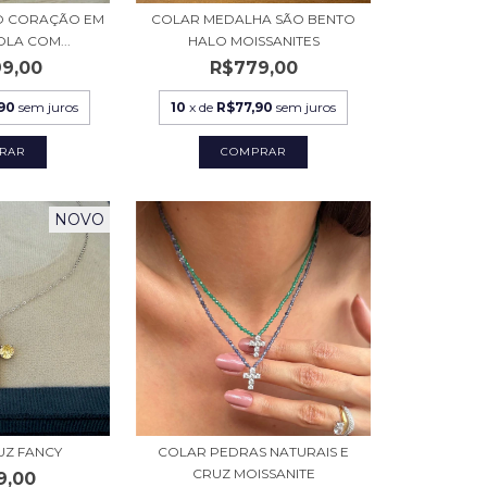
O CORAÇÃO EM
COLAR MEDALHA SÃO BENTO
LA COM...
HALO MOISSANITES
99,00
R$779,00
90
sem juros
10
x de
R$77,90
sem juros
NOVO
UZ FANCY
COLAR PEDRAS NATURAIS E
CRUZ MOISSANITE
9,00