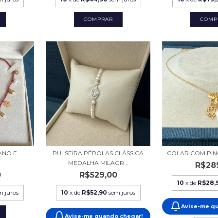
COMP
ANO E
PULSEIRA PÉROLAS CLÁSSICA
COLAR COM PIN
MEDALHA MILAGR...
R$28
0
R$529,00
10
x de
R$28,
m juros
10
x de
R$52,90
sem juros
Avise-me q
Avise-me quando chegar!