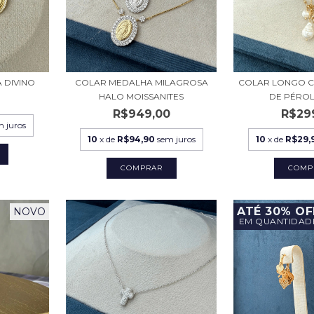
 DIVINO
COLAR MEDALHA MILAGROSA
COLAR LONGO C
HALO MOISSANITES
DE PÉROLA
0
R$949,00
R$29
m juros
10
x de
R$94,90
sem juros
10
x de
R$29,
COMPRAR
ATÉ 30% OF
NOVO
EM QUANTIDAD