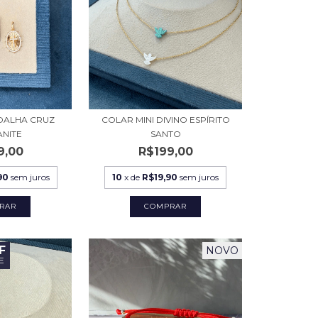
DALHA CRUZ
COLAR MINI DIVINO ESPÍRITO
ANITE
SANTO
9,00
R$199,00
90
sem juros
10
x de
R$19,90
sem juros
RAR
COMPRAR
F
NOVO
E