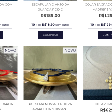
EDA COM
ESCAPULÁRIO ANJO DA
COLAR SAGRAD
GUARDA RÓDIO
MADREPÉRO
0
R$189,00
R$1.2
m juros
10
x de
R$18,90
sem juros
10
x de
R$129,
NOVO
NOVO
 GUARDA
PULSEIRA NOSSA SENHORA
COLAR CR
S
APARECIDA MOISSAN...
R$62