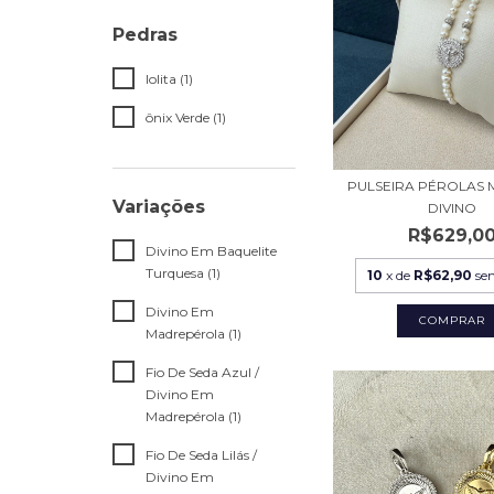
Pedras
Iolita (1)
ônix Verde (1)
PULSEIRA PÉROLAS
Variações
DIVINO
R$629,0
Divino Em Baquelite
Turquesa (1)
10
x de
R$62,90
se
Divino Em
Madrepérola (1)
Fio De Seda Azul /
Divino Em
Madrepérola (1)
Fio De Seda Lilás /
Divino Em