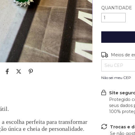
QUANTIDADE
Entregas para o
Meios de e
Não sei meu CEP
Site seguro
Protegido c
seus dados 
til.
100% proteg
 a escolha perfeita para transformar
Trocas e 
ão única e cheia de personalidade.
Se não gost