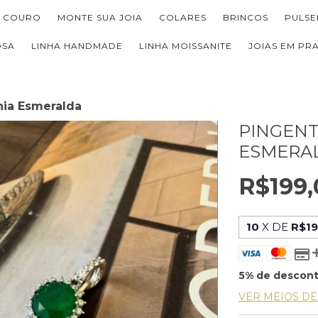
M COURO
MONTE SUA JOIA
COLARES
BRINCOS
PULSE
OSA
LINHA HANDMADE
LINHA MOISSANITE
JOIAS EM PRA
nia Esmeralda
PINGENT
ESMERA
R$199,
10
X DE
R$19
5% de descon
VER MEIOS D