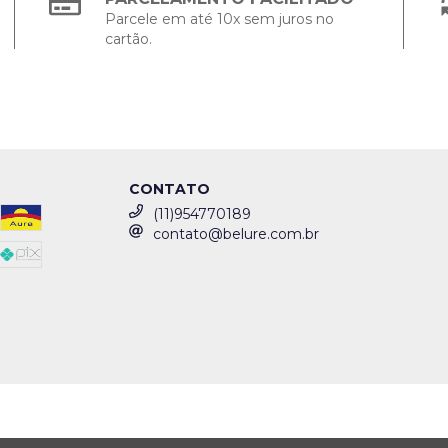
Parcele em até 10x sem juros no
cartão.
CONTATO
(11)954770189
contato@belure.com.br