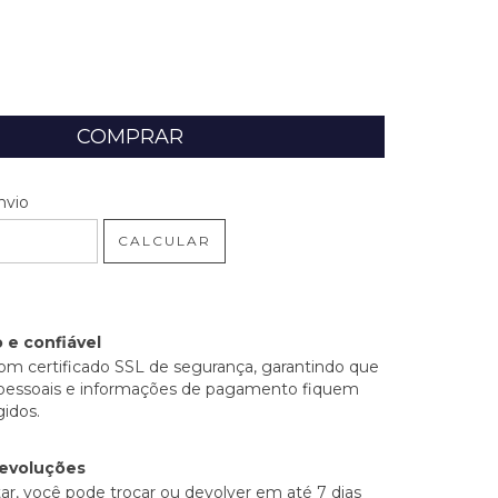
 CEP:
ALTERAR CEP
nvio
CALCULAR
 e confiável
om certificado SSL de segurança, garantindo que
pessoais e informações de pagamento fiquem
idos.
devoluções
ar, você pode trocar ou devolver em até 7 dias