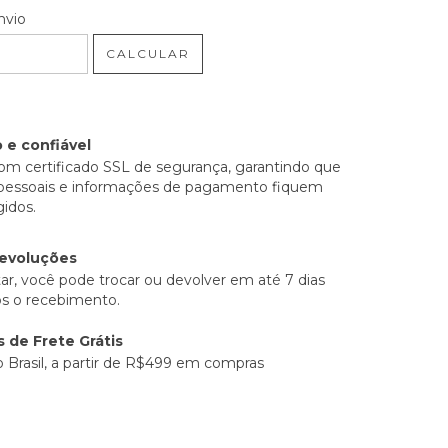
 CEP:
ALTERAR CEP
nvio
CALCULAR
 e confiável
om certificado SSL de segurança, garantindo que
pessoais e informações de pagamento fiquem
idos.
devoluções
ar, você pode trocar ou devolver em até 7 dias
ós o recebimento.
 de Frete Grátis
o Brasil, a partir de R$499 em compras