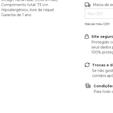
Entregas para o
Comprimento total: 73 cm
Meios de e
Hipoalergênico, livre de níquel
Garantia de 1 ano
Não sei meu CEP
Site seguro
Protegido c
seus dados 
100% proteg
Trocas e 
Se não gost
corridos ap
Condições
Para todo 