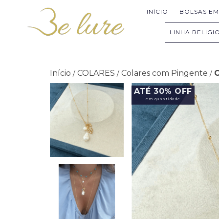
INÍCIO
BOLSAS E
LINHA RELIGI
Início
COLARES
Colares com Pingente
C
/
/
/
ATÉ 30% OFF
em quantidade