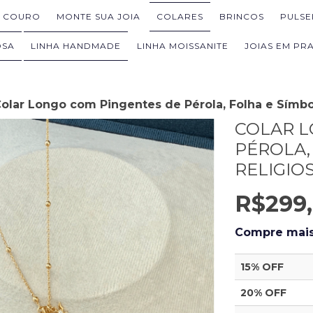
M COURO
MONTE SUA JOIA
COLARES
BRINCOS
PULSE
OSA
LINHA HANDMADE
LINHA MOISSANITE
JOIAS EM PRA
olar Longo com Pingentes de Pérola, Folha e Símbo
COLAR L
PÉROLA,
RELIGIO
R$299
Compre mais
15% OFF
20% OFF