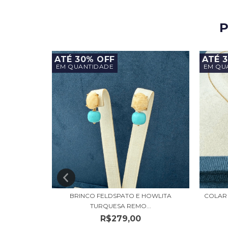
P
ATÉ 30% OFF
ATÉ 
EM QUANTIDADE
EM QU
 E PÉROLA
BRINCO FELDSPATO E HOWLITA
COLAR
TURQUESA REMO...
R$279,00