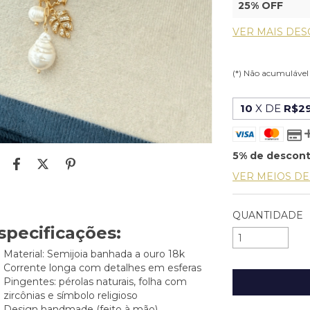
25% OFF
VER MAIS DE
(*) Não acumuláve
10
X DE
R$29
5% de descon
VER MEIOS D
QUANTIDADE
specificações:
Material: Semijoia banhada a ouro 18k
Corrente longa com detalhes em esferas
Pingentes: pérolas naturais, folha com
zircônias e símbolo religioso
Design handmade (feito à mão)